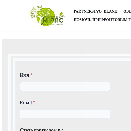
PARTNERSTVO_BLANK
ОБ
Перейти
ПОМОЧЬ ПРИФРОНТОВЫМ Г
к
содержимому
Имя
*
И
Email
*
м
я
п
а
р
Стать партнером в :