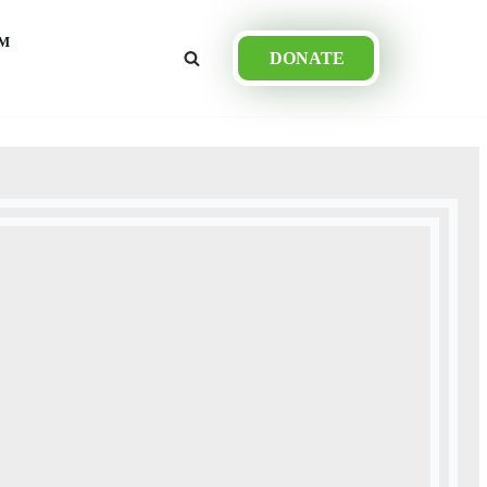
М
DONATE